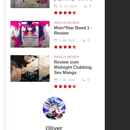
0
21, 02, 2023
MANGA REVIEW
Mein*Star Band 1 -
Review
0
2, 08, 2022
MANGA REVIEW
Review zum
Midnight Clubbing
Sex Manga
0
5, 05, 2022
Oliver