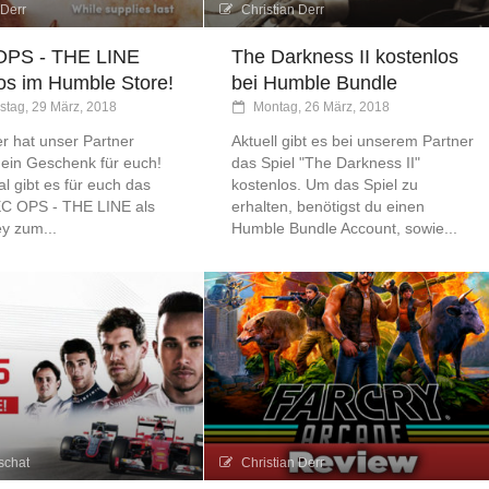
 Derr
Christian Derr
PS - THE LINE
The Darkness II kostenlos
os im Humble Store!
bei Humble Bundle
stag, 29 März, 2018
Montag, 26 März, 2018
r hat unser Partner
Aktuell gibt es bei unserem Partner
in Geschenk für euch!
das Spiel "The Darkness II"
l gibt es für euch das
kostenlos. Um das Spiel zu
EC OPS - THE LINE als
erhalten, benötigst du einen
y zum...
Humble Bundle Account, sowie...
schat
Christian Derr