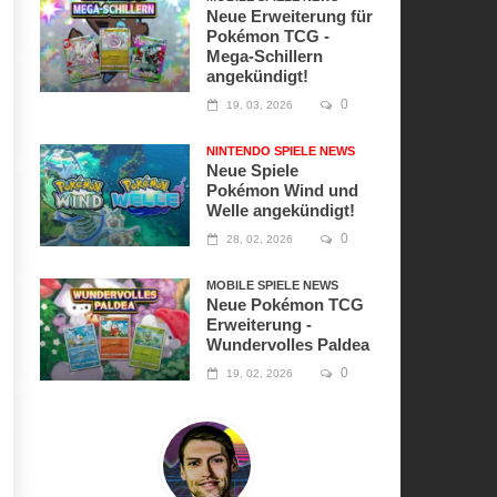
Neue Erweiterung für
Pokémon TCG -
Mega-Schillern
angekündigt!
0
19, 03, 2026
NINTENDO SPIELE NEWS
Neue Spiele
Pokémon Wind und
Welle angekündigt!
0
28, 02, 2026
MOBILE SPIELE NEWS
Neue Pokémon TCG
Erweiterung -
Wundervolles Paldea
0
19, 02, 2026