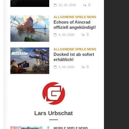
0
22, 03, 2026
ALLGEMEINE SPIELE NEWS
Echoes of Aincrad
offiziell angekündigt!
0
6, 03, 2026
ALLGEMEINE SPIELE NEWS
Docked ist ab sofort
erhältlich!
0
5, 03, 2026
Lars Urbschat
MOBILE SPIELE NEWS