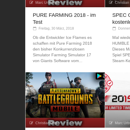
Marc Urbschat
Christian
PURE FARMING 2018 - im
SPEC O
Test
kostenl
Freitag, 30 März, 2018
Donner
Ob die Entwickler Ice Flames es
Mal wiede
schaffen mit Pure Farming 2018
HUMBLE e
den bisher Konkurrenzlosen
Dieses Ma
Simulator Farming Simulator 17
Spiel SP
von Giants Software vom...
Steam-Ke
Christian Derr
Marc Urb