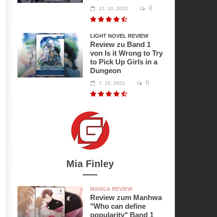
0
12, 10, 2023
LIGHT NOVEL REVIEW
Review zu Band 1
von Is it Wrong to Try
to Pick Up Girls in a
Dungeon
0
7, 10, 2023
Mia Finley
MANGA REVIEW
Review zum Manhwa
"Who can define
popularity" Band 1