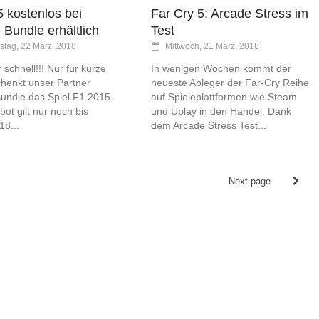
 kostenlos bei
Far Cry 5: Arcade Stress im
Bundle erhältlich
Test
stag, 22 März, 2018
Mittwoch, 21 März, 2018
 schnell!!! Nur für kurze
In wenigen Wochen kommt der
chenkt unser Partner
neueste Ableger der Far-Cry Reihe
undle das Spiel F1 2015.
auf Spieleplattformen wie Steam
ot gilt nur noch bis
und Uplay in den Handel. Dank
8...
dem Arcade Stress Test...
Next page