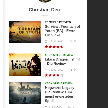
Christian Derr
PC SPIELE PREVIEW
Survival: Fountain of
Youth [EA] - Erste
Einblicke
0
17, 06, 2023
XBOX SPIELE REVIEW
Like a Dragon: Ishin!
- Die Review
0
18, 02, 2023
XBOX SPIELE REVIEW
Hogwarts Legacy -
Die Review zum
meist erwarteten
Spiel!
0
9, 02, 2023