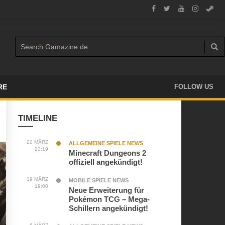
RE
FOLLOW US
TIMELINE
22 MÄRZ
ALLGEMEINE SPIELE NEWS
22:19
Minecraft Dungeons 2
offiziell angekündigt!
19 MÄRZ
MOBILE SPIELE NEWS
19:00
Neue Erweiterung für
Pokémon TCG – Mega-
Schillern angekündigt!