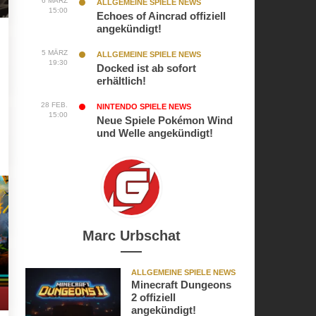
6 MÄRZ
ALLGEMEINE SPIELE NEWS
15:00
Echoes of Aincrad offiziell
angekündigt!
5 MÄRZ
ALLGEMEINE SPIELE NEWS
19:30
Docked ist ab sofort
erhältlich!
28 FEB.
NINTENDO SPIELE NEWS
15:00
Neue Spiele Pokémon Wind
und Welle angekündigt!
Marc Urbschat
ALLGEMEINE SPIELE NEWS
Minecraft Dungeons
2 offiziell
angekündigt!