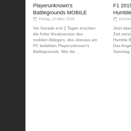
Playerunknown's
F1 2015
Battlegrounds MOBILE
Humble 
Freitag, 23 März, 2018
Donner
Vor Gerade erst 2 Tagen erschien
Jetzt aber
die frühe Vorabversion des
Zeit vers
mobilen Ablegers, des überaus am
Humble B
PC beliebten Playerunknown's
Das Angeb
Battlegrounds. Wie die...
Samstag 1