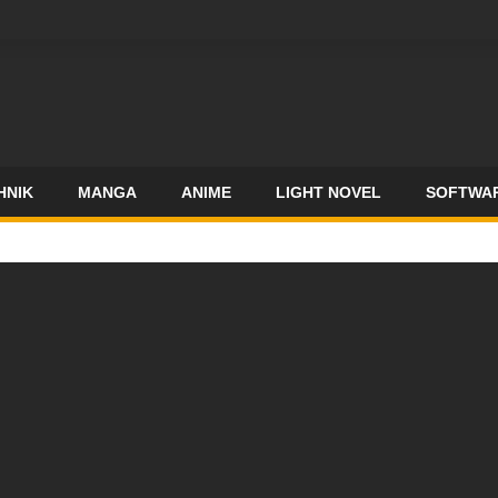
Home
LiveStreamSideBar
HNIK
MANGA
ANIME
LIGHT NOVEL
SOFTWA