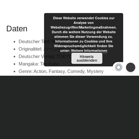
Diese Website verwendet Cookies zur
Analyse von
Daten
Websitezugriffen/Marketingmaßnahmen.
Durch die weitere Nutzung der Website
stimmen Sie dieser Verwendung zu.
Deutscher Titel: Burn the Witch
Informationen zu Cookies und Ihre
Widerspruchsmöglichkeit finden Sie
Originaltitel: バーンゼウィッチ
unter:
Weitere Informationen
Deutscher Verlag: TOKYOPOP
Hinweis
ausblenden
Mangaka: Tite Kubo
Genre: Action, Fantasy, Comedy, Mystery
Band: 1
Erscheinungstermin: 10. März 2021
Kapitelanzahl: 4
D: 7,50€ / A: 7,70€
Größe: 12,6 x 18,8 cm
Seiten: 256
Alter ab 13 Jahren
ISBN: 978-3-8420-6859-9