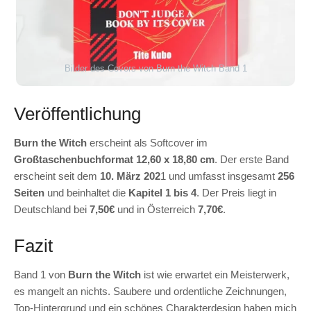
Bilder des Covers von Burn the Witch Band 1
Veröffentlichung
Burn the Witch
erscheint als Softcover im
Großtaschenbuchformat 12,60 x 18,80 cm
. Der erste Band
erscheint seit dem
10. März 202
1 und umfasst insgesamt
256
Seiten
und beinhaltet die
Kapitel 1 bis 4
. Der Preis liegt in
Deutschland bei
7,50€
und in Österreich
7,70€
.
Fazit
Band 1 von
Burn the Witch
ist wie erwartet ein Meisterwerk,
es mangelt an nichts. Saubere und ordentliche Zeichnungen,
Top-Hintergrund und ein schönes Charakterdesign haben mich