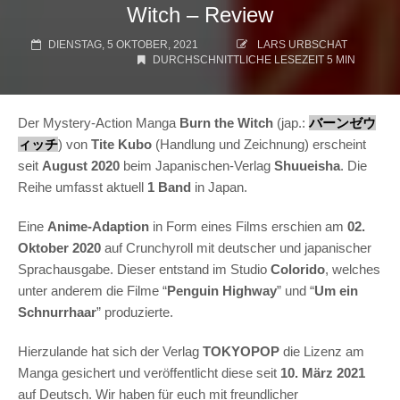
Witch – Review
DIENSTAG, 5 OKTOBER, 2021
LARS URBSCHAT
DURCHSCHNITTLICHE LESEZEIT 5 MIN
Der Mystery-Action Manga
Burn the Witch
(jap.:
バーンゼウ
ィッチ
) von
Tite Kubo
(Handlung und Zeichnung) erscheint
seit
August 2020
beim Japanischen-Verlag
Shuueisha
. Die
Reihe umfasst aktuell
1 Band
in Japan.
Eine
Anime-Adaption
in Form eines Films erschien am
02.
Oktober 2020
auf Crunchyroll mit deutscher und japanischer
Sprachausgabe. Dieser entstand im
Studio
Colorido
, welches
unter anderem die Filme “
Penguin Highway
” und “
Um ein
Schnurrhaar
” produzierte.
Hierzulande hat sich der Verlag
TOKYOPOP
die Lizenz am
Manga gesichert und
veröffentlicht diese seit
10. März 2021
auf Deutsch. Wir haben für euch mit freundlicher