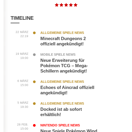
TIMELINE
22 MÄRZ
ALLGEMEINE SPIELE NEWS
22:19
Minecraft Dungeons 2
offiziell angekündigt!
19 MÄRZ
MOBILE SPIELE NEWS
19:00
Neue Erweiterung für
Pokémon TCG – Mega-
Schillern angekündigt!
6 MÄRZ
ALLGEMEINE SPIELE NEWS
15:00
Echoes of Aincrad offiziell
angekündigt!
5 MÄRZ
ALLGEMEINE SPIELE NEWS
19:30
Docked ist ab sofort
erhältlich!
28 FEB.
NINTENDO SPIELE NEWS
15:00
Neue Spiele Pokémon Wind