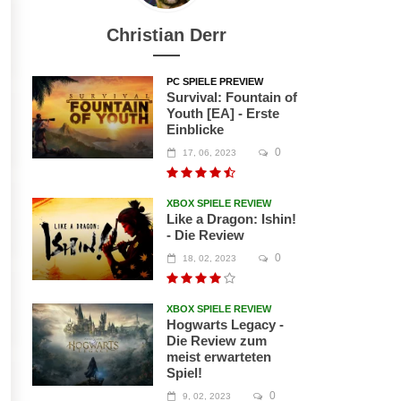
Christian Derr
PC SPIELE PREVIEW
Survival: Fountain of
Youth [EA] - Erste
Einblicke
0
17, 06, 2023
XBOX SPIELE REVIEW
Like a Dragon: Ishin!
- Die Review
0
18, 02, 2023
XBOX SPIELE REVIEW
Hogwarts Legacy -
Die Review zum
meist erwarteten
Spiel!
0
9, 02, 2023