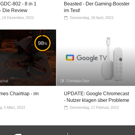
DC-802 - 8 in 1
Beasted - Der Gaming-Booster
- Die Review
im Test!
, 19 Dezember, 2022
Donnerstag, 28 April, 2022
98
%
schat
Christian Derr
es Chairtrap - im
UPDATE: Google Chromecast
- Nutzer klagen über Probleme
g, 5 März, 2022
Donnerstag, 17 Februar, 2022