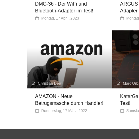
DMG-36 - Der WiFi und
ARGUS G
Bluetooth-Adapter im Test!
Adapter 
Montag, 17 April, 2023
Montag
Christian Derr
Marc Urb
AMAZON - Neue
KaterGam
Betrugsmasche durch Händler!
Test!
Donnerstag, 17 März, 2022
Samsta