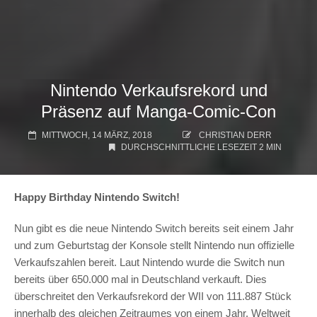
Nintendo Verkaufsrekord und
Präsenz auf Manga-Comic-Con
MITTWOCH, 14 MÄRZ, 2018
CHRISTIAN DERR
DURCHSCHNITTLICHE LESEZEIT 2 MIN
Happy Birthday Nintendo Switch!
Nun gibt es die neue Nintendo Switch bereits seit einem Jahr
und zum Geburtstag der Konsole stellt Nintendo nun offizielle
Verkaufszahlen bereit. Laut Nintendo wurde die Switch nun
bereits über 650.000 mal in Deutschland verkauft. Dies
überschreitet den Verkaufsrekord der WII von 111.887 Stück
innerhalb des gleichen Zeitraumes von einem Jahr. Weltweit