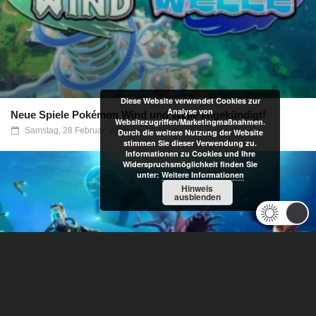
Diese Website verwendet Cookies zur
Analyse von
Neue Spiele Pokémon Wind und Welle angekündigt!
Websitezugriffen/Marketingmaßnahmen.
Samstag, 28 Februar, 2026
Durch die weitere Nutzung der Website
stimmen Sie dieser Verwendung zu.
Informationen zu Cookies und Ihre
Widerspruchsmöglichkeit finden Sie
unter:
Weitere Informationen
Hinweis
ausblenden