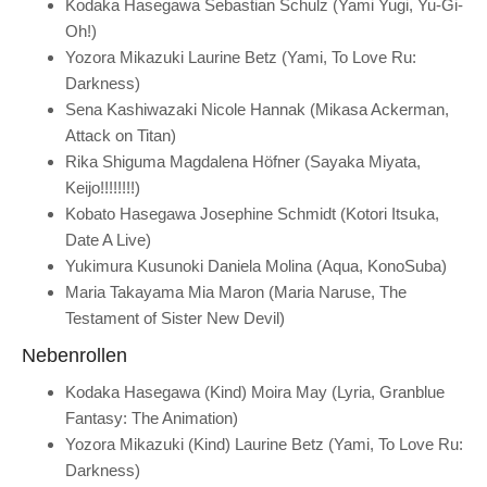
Kodaka Hasegawa Sebastian Schulz (Yami Yugi, Yu-Gi-
Oh!)
Yozora Mikazuki Laurine Betz (Yami, To Love Ru:
Darkness)
Sena Kashiwazaki Nicole Hannak (Mikasa Ackerman,
Attack on Titan)
Rika Shiguma Magdalena Höfner (Sayaka Miyata,
Keijo!!!!!!!!)
Kobato Hasegawa Josephine Schmidt (Kotori Itsuka,
Date A Live)
Yukimura Kusunoki Daniela Molina (Aqua, KonoSuba)
Maria Takayama Mia Maron (Maria Naruse, The
Testament of Sister New Devil)
Nebenrollen
Kodaka Hasegawa (Kind) Moira May (Lyria, Granblue
Fantasy: The Animation)
Yozora Mikazuki (Kind) Laurine Betz (Yami, To Love Ru:
Darkness)