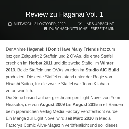
Review zu Haganai Vol. 1
MITTWOCH, 21 OKTOBER, 2020
LARS URBSCHAT
DURCHSCHNITTLICHE LESEZEIT 6 MIN
Der Anime
Haganai: I Don’t Have Many Friends
hat zum
jetzigen Zeitpunkt 2 Staffeln und 2 OVAs, die erste Staffel
erschien im
Herbst 2011
und die zweite Staffel im
Winter
2013
. Beide Staffeln und OVAs wurden im
Studio AIC Build
produziert. Die erste Staffel entstand unter der Regie von
Hisashi Saitou, für die zweite Staffel war Tooru Kitahata
verantwortlich.
Die Serie basiert auf der gleichnamigen Light Novel von Yomi
Hirasaka, die von
August 2009
bis
August 2015
in elf Bänden
beim japanischen Verlag Media Factory veröffentlicht wurde.
Ein Manga zur Light Novel wird seit
März 2010
in Media
Factorys Comic Alive-Magazin veröffentlicht und soll dieses