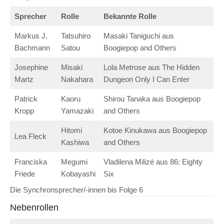
Sprecher
Rolle
Bekannte Rolle
Markus J.
Tatsuhiro
Masaki Taniguchi aus
Bachmann
Satou
Boogiepop and Others
Josephine
Misaki
Lola Metrose aus The Hidden
Martz
Nakahara
Dungeon Only I Can Enter
Patrick
Kaoru
Shirou Tanaka aus Boogiepop
Kropp
Yamazaki
and Others
Hitomi
Kotoe Kinukawa aus Boogiepop
Lea Fleck
Kashiwa
and Others
Franciska
Megumi
Vladilena Milizé aus 86: Eighty
Friede
Kobayashi
Six
Die Synchronsprecher/-innen bis Folge 6
Nebenrollen