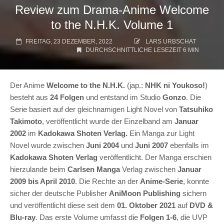
Review zum Drama-Anime Welcome
to the N.H.K. Volume 1
FREITAG, 23 DEZEMBER, 2022
LARS URBSCHAT
DURCHSCHNITTLICHE LESEZEIT 6 MIN
Der Anime
Welcome to the N.H.K.
(jap.:
NHK ni Youkoso!
)
besteht aus
24 Folgen
und entstand im Studio
Gonzo
. Die
Serie basiert auf der gleichnamigen Light Novel von
Tatsuhiko
Takimoto
, veröffentlicht wurde der Einzelband am
Januar
2002
im
Kadokawa Shoten Verlag.
Ein Manga zur Light
Novel wurde zwischen
Juni 2004
und
Juni 2007
ebenfalls im
Kadokawa Shoten Verlag
veröffentlicht. Der Manga erschien
hierzulande beim
Carlsen Manga
Verlag zwischen
Januar
2009 bis April 2010
. Die Rechte an der
Anime-Serie
, konnte
sicher der deutsche Publisher
AniMoon Publishing
sichern
und veröffentlicht diese seit dem
01. Oktober 2021
auf
DVD &
Blu-ray
. Das erste Volume umfasst die
Folgen 1-6
, die UVP