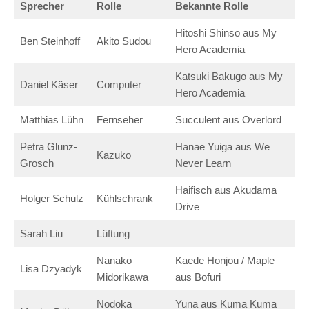
Sprecher
Rolle
Bekannte Rolle
Hitoshi Shinso aus My
Ben Steinhoff
Akito Sudou
Hero Academia
Katsuki Bakugo aus My
Daniel Käser
Computer
Hero Academia
Matthias Lühn
Fernseher
Succulent aus Overlord
Petra Glunz-
Hanae Yuiga aus We
Kazuko
Grosch
Never Learn
Haifisch aus Akudama
Holger Schulz
Kühlschrank
Drive
Sarah Liu
Lüftung
Nanako
Kaede Honjou / Maple
Lisa Dzyadyk
Midorikawa
aus Bofuri
Nodoka
Yuna aus Kuma Kuma