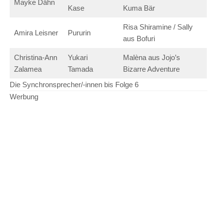
Mayke Dähn
Kase
Kuma Bär
Risa Shiramine / Sally
Amira Leisner
Pururin
aus Bofuri
Christina-Ann
Yukari
Malèna aus Jojo’s
Zalamea
Tamada
Bizarre Adventure
Die Synchronsprecher/-innen bis Folge 6
Werbung