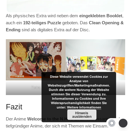
Als physisches Extra wird neben dem
eingeklebten Booklet
,
auch ein
192-teiliges Puzzle
geboten. Das
Clean Opening &
Ending
sind als digitales Extra auf der Disc.
Diese Website verwendet Cookies zur
Analyse von
Websitezugriffen/Marketingmaßnahmen.
Extra
Inhalt der Box
Durch die weitere Nutzung der Website
stimmen Sie dieser Verwendung zu.
Informationen zu Cookies und Ihre
Widerspruchsmöglichkeit finden Sie
Fazit
unter:
Weitere Informationen
Hinweis
ausblenden
Der Anime
Welcome to the N.H.K
. ist ein interessanter und
tiefgründiger Anime, der sich mit Themen wie Einsamkeit,