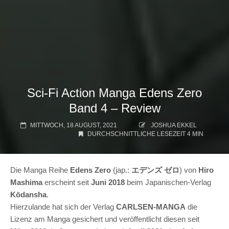
Sci-Fi Action Manga Edens Zero
Band 4 – Review
MITTWOCH, 18 AUGUST, 2021
JOSHUA EKKEL
DURCHSCHNITTLICHE LESEZEIT 4 MIN
Die Manga Reihe
Edens Zero
(jap.:
エデンズ ゼロ
) von
Hiro
Mashima
erscheint seit
Juni 2018
beim Japanischen-Verlag
Kōdansha
.
Hierzulande hat sich der Verlag
CARLSEN-MANGA
die
Lizenz am Manga gesichert und veröffentlicht diesen seit