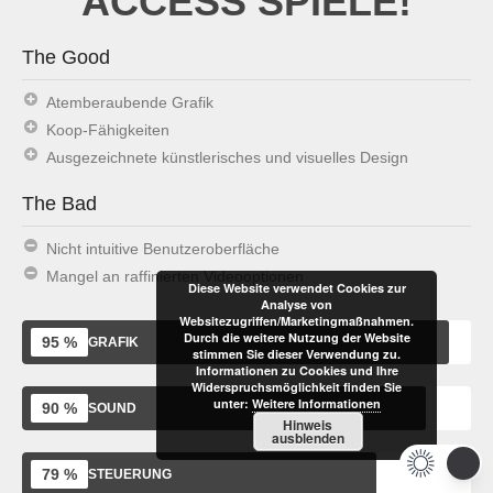
ACCESS SPIELE!
The Good
Atemberaubende Grafik
Koop-Fähigkeiten
Ausgezeichnete künstlerisches und visuelles Design
The Bad
Nicht intuitive Benutzeroberfläche
Mangel an raffinierten Videooptionen
Diese Website verwendet Cookies zur
Analyse von
Websitezugriffen/Marketingmaßnahmen.
Durch die weitere Nutzung der Website
95 %
GRAFIK
stimmen Sie dieser Verwendung zu.
Informationen zu Cookies und Ihre
Widerspruchsmöglichkeit finden Sie
unter:
Weitere Informationen
90 %
SOUND
Hinweis
ausblenden
79 %
STEUERUNG