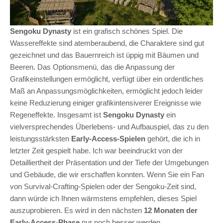
Sengoku Dynasty
ist ein grafisch schönes Spiel. Die
Wassereffekte sind atemberaubend, die Charaktere sind gut
gezeichnet und das Bauernreich ist üppig mit Bäumen und
Beeren. Das Optionsmenü, das die Anpassung der
Grafikeinstellungen ermöglicht, verfügt über ein ordentliches
Maß an Anpassungsmöglichkeiten, ermöglicht jedoch leider
keine Reduzierung einiger grafikintensiverer Ereignisse wie
Regeneffekte. Insgesamt ist
Sengoku Dynasty
ein
vielversprechendes Überlebens- und Aufbauspiel, das zu den
leistungsstärksten
Early-Access-Spielen
gehört, die ich in
letzter Zeit gespielt habe. Ich war beeindruckt von der
Detailliertheit der Präsentation und der Tiefe der Umgebungen
und Gebäude, die wir erschaffen konnten. Wenn Sie ein Fan
von Survival-Crafting-Spielen oder der Sengoku-Zeit sind,
dann würde ich Ihnen wärmstens empfehlen, dieses Spiel
auszuprobieren. Es wird in den nächsten
12 Monaten der
Early-Access-Phase
nur noch besser werden.