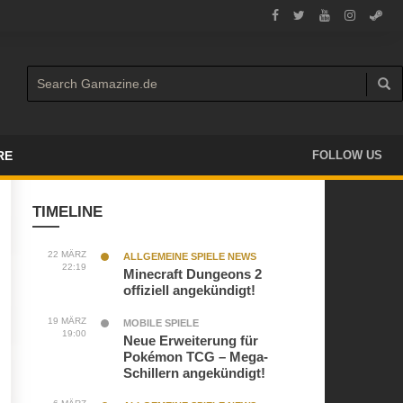
RE
FOLLOW US
TIMELINE
22 MÄRZ
ALLGEMEINE SPIELE NEWS
22:19
Minecraft Dungeons 2
offiziell angekündigt!
19 MÄRZ
MOBILE SPIELE
19:00
Neue Erweiterung für
Pokémon TCG – Mega-
Schillern angekündigt!