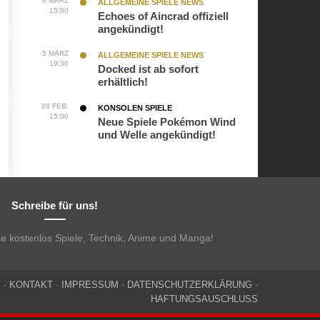
6 MÄRZ
ALLGEMEINE SPIELE NEWS
15:00
Echoes of Aincrad offiziell
angekündigt!
5 MÄRZ
ALLGEMEINE SPIELE NEWS
19:30
Docked ist ab sofort
erhältlich!
28 FEB.
KONSOLEN SPIELE
15:00
Neue Spiele Pokémon Wind
und Welle angekündigt!
Schreibe für uns!
te kostenlos Spiele, Technik, Anime und Manga!
M
-
KONTAKT
-
IMPRESSUM
-
DATENSCHUTZERKLÄRUNG
-
HAFTUNGSAUSCHLUSS