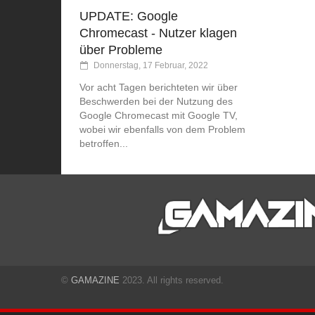
UPDATE: Google
Chromecast - Nutzer klagen
über Probleme
Donnerstag, 17 Februar, 2022
Vor acht Tagen berichteten wir über
Beschwerden bei der Nutzung des
Google Chromecast mit Google TV,
wobei wir ebenfalls von dem Problem
betroffen...
©
GAMAZINE
2023. All rights reserved.