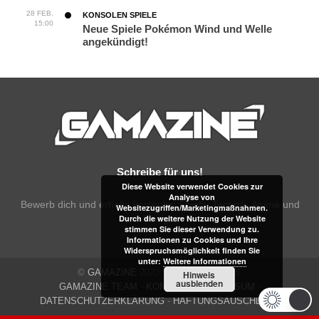
28 FEB.
KONSOLEN SPIELE
15:00
Neue Spiele Pokémon Wind und Welle
angekündigt!
Schreibe für uns!
Diese Website verwendet Cookies zur
Analyse von
Bewerb dich und erhalte kostenlos Spiele, Technik, Anime und
Websitezugriffen/Marketingmaßnahmen.
Durch die weitere Nutzung der Website
Manga!
stimmen Sie dieser Verwendung zu.
Informationen zu Cookies und Ihre
Widerspruchsmöglichkeit finden Sie
unter:
Weitere Informationen
©
GAMAZINE
2023. All rights reserved.
Hinweis
ausblenden
GAMAZINE TEAM
-
KONTAKT
-
IMPRESSUM
-
DATENSCHUTZERKLÄRUNG
-
HAFTUNGSAUSCHLUSS