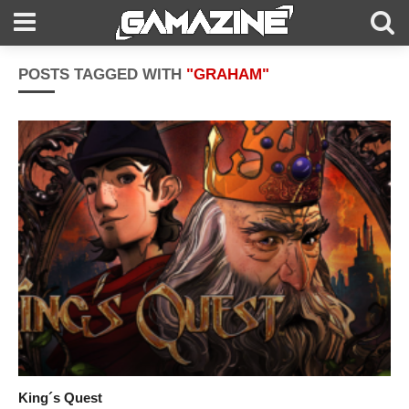
POSTS TAGGED WITH
"GRAHAM"
King´s Quest