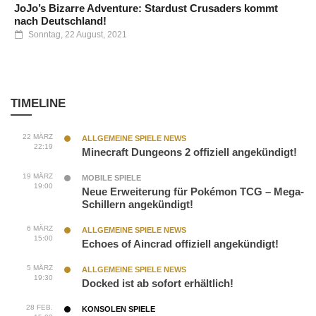
JoJo’s Bizarre Adventure: Stardust Crusaders kommt
nach Deutschland!
Sonntag, 22 August, 2021
TIMELINE
22 MÄRZ
ALLGEMEINE SPIELE NEWS
22:19
Minecraft Dungeons 2 offiziell angekündigt!
19 MÄRZ
MOBILE SPIELE
19:00
Neue Erweiterung für Pokémon TCG – Mega-
Schillern angekündigt!
6 MÄRZ
ALLGEMEINE SPIELE NEWS
15:00
Echoes of Aincrad offiziell angekündigt!
5 MÄRZ
ALLGEMEINE SPIELE NEWS
19:30
Docked ist ab sofort erhältlich!
28 FEB.
KONSOLEN SPIELE