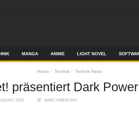
HNIK
MANGA
ANIME
LIGHT NOVEL
SOFTWA
Home
Technik
Technik News
et! präsentiert Dark Power
AUGUST, 2020
MARC URBSCHAT