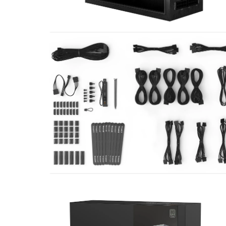
12
be quiet! Dark Power Pro 12
VERGRÖßERN
12
be quiet! Dark Power Pro 12