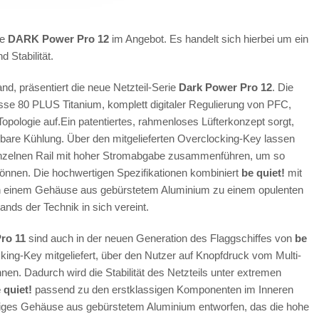
ue
DARK Power Pro 12
im Angebot. Es handelt sich hierbei um ein
d Stabilität.
and, präsentiert die neue Netzteil-Serie
Dark Power Pro 12
. Die
lasse 80 PLUS Titanium, komplett digitaler Regulierung von PFC,
Topologie auf.Ein patentiertes, rahmenloses Lüfterkonzept sorgt,
bare Kühlung. Über den mitgelieferten Overclocking-Key lassen
einzelnen Rail mit hoher Stromabgabe zusammenführen, um so
können. Die hochwertigen Spezifikationen kombiniert
be quiet!
mit
in einem Gehäuse aus gebürstetem Aluminium zu einem opulenten
nds der Technik in sich vereint.
ro 11
sind auch in der neuen Generation des Flaggschiffes von
be
cking-Key mitgeliefert, über den Nutzer auf Knopfdruck vom Multi-
nen. Dadurch wird die Stabilität des Netzteils unter extremen
 quiet!
passend zu den erstklassigen Komponenten im Inneren
iges Gehäuse aus gebürstetem Aluminium entworfen, das die hohe