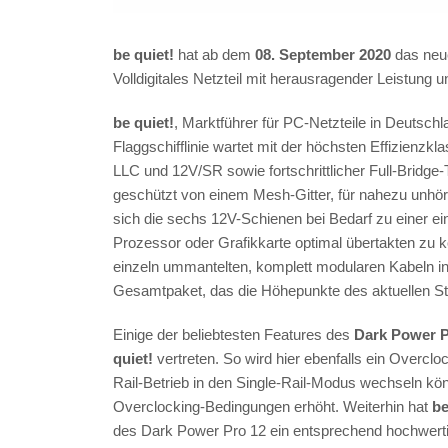
be quiet!
hat ab dem
08. September 2020
das ne
Volldigitales Netzteil mit herausragender Leistung un
be quiet!
, Marktführer für PC-Netzteile in Deutschl
Flaggschifflinie wartet mit der höchsten Effizienzk
LLC und 12V/SR sowie fortschrittlicher Full-Bridge-
geschützt von einem Mesh-Gitter, für nahezu unhör
sich die sechs 12V-Schienen bei Bedarf zu einer 
Prozessor oder Grafikkarte optimal übertakten zu 
einzeln ummantelten, komplett modularen Kabeln 
Gesamtpaket, das die Höhepunkte des aktuellen Sta
Einige der beliebtesten Features des
Dark Power P
quiet!
vertreten. So wird hier ebenfalls ein Overclo
Rail-Betrieb in den Single-Rail-Modus wechseln kön
Overclocking-Bedingungen erhöht. Weiterhin hat
be
des Dark Power Pro 12 ein entsprechend hochwert