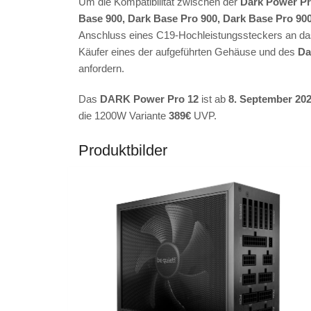
Um die Kompatibilität zwischen der
Dark Power Pr
Base 900, Dark Base Pro 900, Dark Base Pro 900
Anschluss eines C19-Hochleistungssteckers an das
Käufer eines der aufgeführten Gehäuse und des
Da
anfordern.
Das
DARK Power Pro 12
ist ab
8. September 20
die 1200W Variante
389€
UVP.
Produktbilder
12
be quiet! Dark Power Pro 12
VERGRÖßERN