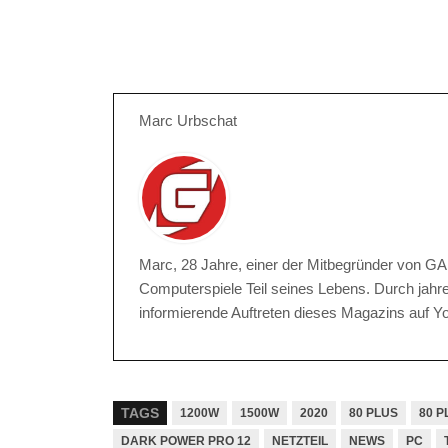
Marc Urbschat
Marc, 28 Jahre, einer der Mitbegründer von G
Computerspiele Teil seines Lebens. Durch jahre
informierende Auftreten dieses Magazins auf Yo
TAGS
1200W
1500W
2020
80 PLUS
80 P
DARK POWER PRO 12
NETZTEIL
NEWS
PC