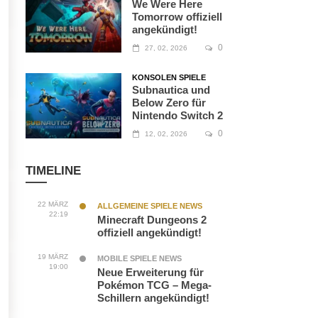
We Were Here
Tomorrow offiziell
angekündigt!
0
27, 02, 2026
KONSOLEN SPIELE
Subnautica und
Below Zero für
Nintendo Switch 2
0
12, 02, 2026
TIMELINE
22 MÄRZ
ALLGEMEINE SPIELE NEWS
22:19
Minecraft Dungeons 2
offiziell angekündigt!
19 MÄRZ
MOBILE SPIELE NEWS
19:00
Neue Erweiterung für
Pokémon TCG – Mega-
Schillern angekündigt!