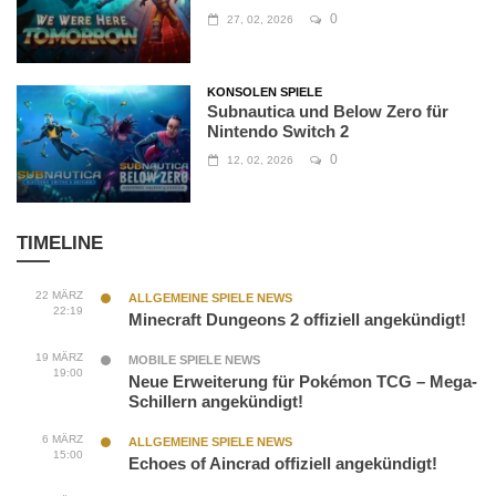
0
27, 02, 2026
KONSOLEN SPIELE
Subnautica und Below Zero für
Nintendo Switch 2
0
12, 02, 2026
TIMELINE
22 MÄRZ
ALLGEMEINE SPIELE NEWS
22:19
Minecraft Dungeons 2 offiziell angekündigt!
19 MÄRZ
MOBILE SPIELE NEWS
19:00
Neue Erweiterung für Pokémon TCG – Mega-
Schillern angekündigt!
6 MÄRZ
ALLGEMEINE SPIELE NEWS
15:00
Echoes of Aincrad offiziell angekündigt!