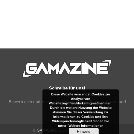
Schreibe für uns!
Diese Website verwendet Cookies zur
Analyse von
Bewerb dich und erhalte kostenlos Spiele, Technik, Anime und
Websitezugriffen/Marketingmaßnahmen.
Durch die weitere Nutzung der Website
Manga!
stimmen Sie dieser Verwendung zu.
Informationen zu Cookies und Ihre
Widerspruchsmöglichkeit finden Sie
unter:
Weitere Informationen
©
GAMAZINE
2023. All rights reserved.
Hinweis