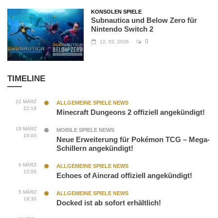
KONSOLEN SPIELE
Subnautica und Below Zero für
Nintendo Switch 2
0
12, 02, 2026
TIMELINE
22 MÄRZ
ALLGEMEINE SPIELE NEWS
22:19
Minecraft Dungeons 2 offiziell angekündigt!
19 MÄRZ
MOBILE SPIELE NEWS
19:00
Neue Erweiterung für Pokémon TCG – Mega-
Schillern angekündigt!
6 MÄRZ
ALLGEMEINE SPIELE NEWS
15:00
Echoes of Aincrad offiziell angekündigt!
5 MÄRZ
ALLGEMEINE SPIELE NEWS
19:30
Docked ist ab sofort erhältlich!