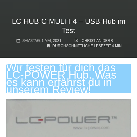
LC-HUB-C-MULTI-4 – USB-Hub im
Test
SAMSTAG, 1 MAI, 2021
CHRISTIAN DERR
DURCHSCHNITTLICHE LESEZEIT 4 MIN
Wir testen für dich das
LC-POWER Hub. Was
es kann erfährst du in
unserem Review!