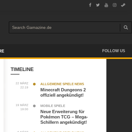
RE
FOLLOW US
TIMELINE
22 MÄRZ
ALLGEMEINE SPIELE NEWS
22:19
Minecraft Dungeons 2
offiziell angekündigt!
19 MÄRZ
MOBILE SPIELE
19:00
Neue Erweiterung für
Pokémon TCG – Mega-
Schillern angekündigt!