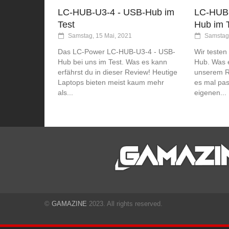
LC-HUB-U3-4 - USB-Hub im
LC-HUB-
Test
Hub im 
Samstag, 15 Mai, 2021
Samstag,
Das LC-Power LC-HUB-U3-4 - USB-
Wir teste
Hub bei uns im Test. Was es kann
Hub. Was e
erfährst du in dieser Review! Heutige
unserem R
Laptops bieten meist kaum mehr
es mal pas
als...
eigenen...
©
GAMAZINE
2023. All rights reserved.