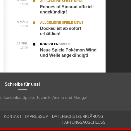
6 MÄRZ
ALLGEMEINE SPIELE NEWS
15:00
Echoes of Aincrad offiziell
angekündigt!
5 MÄRZ
ALLGEMEINE SPIELE NEWS
19:30
Docked ist ab sofort
erhältlich!
28 FEB.
KONSOLEN SPIELE
15:00
Neue Spiele Pokémon Wind
und Welle angekündigt!
Schreibe für uns!
te kostenlos Spiele, Technik, Anime und Manga!
M
-
KONTAKT
-
IMPRESSUM
-
DATENSCHUTZERKLÄRUNG
-
HAFTUNGSAUSCHLUSS