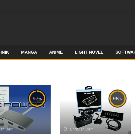
HNIK
MANGA
ANIME
LIGHT NOVEL
SOFTWA
97
98
%
%
ian Derr
Christian Derr