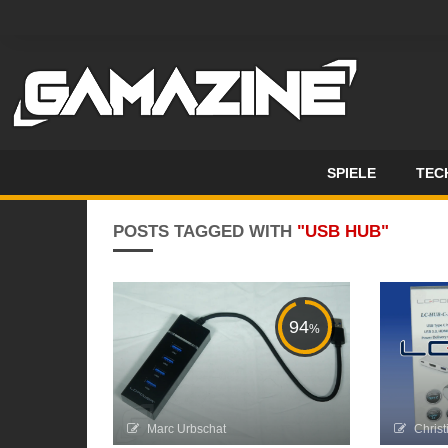
SPIELE
TEC
POSTS TAGGED WITH
"USB HUB"
94
%
Marc Urbschat
Christ