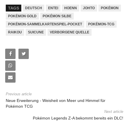
TAGS
DEUTSCH
ENTEI
HOENN
JOHTO
POKÉMON
POKÉMON GOLD
POKÉMON SILBE
POKÉMON-SAMMELKARTENSPIEL-POCKET
POKÉMON-TCG
RAIKOU
SUICUNE
VERBORGENE QUELLE
Previous article
Neue Erweiterung - Weisheit von Meer und Himmel für
Pokémon TCG
Next article
Pokémon Legends Z-A bekommt bereits ein DLC!