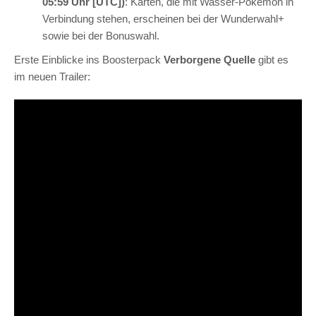
05:59 Uhr [UTC])
: Karten, die mit Wasser-Pokémon in
Verbindung stehen, erscheinen bei der Wunderwahl+
sowie bei der Bonuswahl.
Erste Einblicke ins Boosterpack
Verborgene Quelle
gibt es
im neuen Trailer: