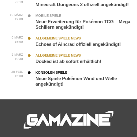
22:19
Minecraft Dungeons 2 offiziell angekündigt!
19 MÄRZ
MOBILE SPIELE
19:00
Neue Erweiterung für Pokémon TCG – Mega-
Schillern angekündigt!
6 MÄRZ
ALLGEMEINE SPIELE NEWS
15:00
Echoes of Aincrad offiziell angekündigt!
5 MÄRZ
ALLGEMEINE SPIELE NEWS
19:30
Docked ist ab sofort erhältlich!
28 FEB.
KONSOLEN SPIELE
15:00
Neue Spiele Pokémon Wind und Welle
angekündigt!