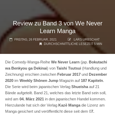
Review zu Band 3 von We Never
Learn Manga
FREITAG, 26 FEBRUAR, 2021
LARS URBSCHAT
DURCHSCHNITTLICHE LESEZEIT 5 MIN
Die Comedy-Manga-Reihe
We Never Learn
(jap.
Bokutachi
wa Benkyou ga Dekinai
) von
Taishi Tsutsui
(Handlung und
Zeichnung) erschien zwischen
Februar 2017
und
Dezember
2020
im
Weekly Shōnen Jump
Magazin auf
187 Kapiteln
.
Die Serie wird beim japanischen Verlag
Shueisha
auf 21
Bände aufgeteilt. Band 21, welches das letzte Band sein soll,
wird am
04. März 2021
in den japanischen Handel kommen.
Hierzulande hat sich der Verlag
Kazè Manga
die Lizenz am
Manga gesichert und veröffentlicht diese seit dem 0
7.