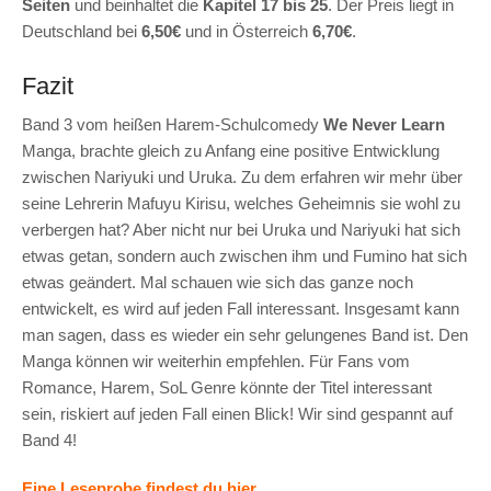
Seiten
und beinhaltet die
Kapitel 17 bis 25
. Der Preis liegt in
Deutschland bei
6,50€
und in Österreich
6,70€
.
Fazit
Band 3 vom heißen Harem-Schulcomedy
We Never Learn
Manga, brachte gleich zu Anfang eine positive Entwicklung
zwischen Nariyuki und Uruka. Zu dem erfahren wir mehr über
seine Lehrerin Mafuyu Kirisu, welches Geheimnis sie wohl zu
verbergen hat? Aber nicht nur bei Uruka und Nariyuki hat sich
etwas getan, sondern auch zwischen ihm und Fumino hat sich
etwas geändert. Mal schauen wie sich das ganze noch
entwickelt, es wird auf jeden Fall interessant. Insgesamt kann
man sagen, dass es wieder ein sehr gelungenes Band ist. Den
Manga können wir weiterhin empfehlen. Für Fans vom
Romance, Harem, SoL Genre könnte der Titel interessant
sein, riskiert auf jeden Fall einen Blick! Wir sind gespannt auf
Band 4!
Eine Leseprobe findest du hier.