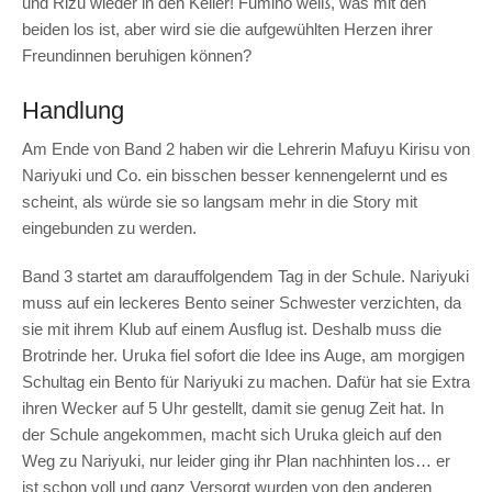
und Rizu wieder in den Keller! Fumino weiß, was mit den
beiden los ist, aber wird sie die aufgewühlten Herzen ihrer
Freundinnen beruhigen können?
Handlung
Am Ende von Band 2 haben wir die Lehrerin Mafuyu Kirisu von
Nariyuki und Co. ein bisschen besser kennengelernt und es
scheint, als würde sie so langsam mehr in die Story mit
eingebunden zu werden.
Band 3 startet am darauffolgendem Tag in der Schule. Nariyuki
muss auf ein leckeres Bento seiner Schwester verzichten, da
sie mit ihrem Klub auf einem Ausflug ist. Deshalb muss die
Brotrinde her. Uruka fiel sofort die Idee ins Auge, am morgigen
Schultag ein Bento für Nariyuki zu machen. Dafür hat sie Extra
ihren Wecker auf 5 Uhr gestellt, damit sie genug Zeit hat. In
der Schule angekommen, macht sich Uruka gleich auf den
Weg zu Nariyuki, nur leider ging ihr Plan nachhinten los… er
ist schon voll und ganz Versorgt wurden von den anderen