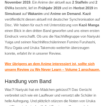
November 2019
. Ein Anime der aktuell aus
2 Staffeln
und
2
OVAs
besteht, lief im
Frühjahr 2019
und im
Herbst 2019
im
Simulcast
auf
Wakanim
und
Anime on Demand
.
Kazè
veröffentlicht diesen aktuell mit deutscher Synchronisation auf
Disc. Wir haben für euch mit Unterstützung von
Kazè Manga
einen Blick in den dritten Band geworfen und uns einen ersten
Eindruck verschafft. Ob uns die Nachhilfegruppe von Nariyuki
Yuiga und seinen Nachhilfeschülerinnen Fumino Furuhashi,
Rizu Ogata und Uruka Takemoto weiterhin überzeugen
konnte, erfahrt ihr in unserer Review.
Wer übrigens an dem Anime interessiert ist, sollte sich
unsere Review zu We Never Learn – Volume 1 anschauen.
Handlung vom Band
Was?! Nariyuki hat ein Mädchen geküsst?! Das Gerücht
verbreitet sich wie ein Lauffeuer und versetzt alle Schüler in
helle Aufregung. Und plötzlich stürzen die Noten von Uruka