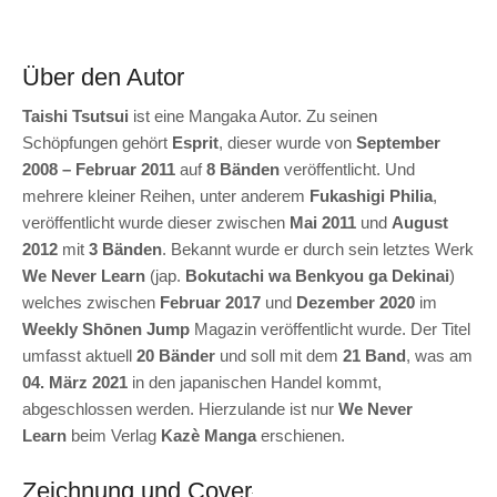
Über den Autor
Taishi Tsutsui
ist eine Mangaka Autor. Zu seinen
Schöpfungen gehört
Esprit
, dieser wurde von
September
2008 – Februar 2011
auf
8 Bänden
veröffentlicht. Und
mehrere kleiner Reihen, unter anderem
Fukashigi Philia
,
veröffentlicht wurde dieser zwischen
Mai 2011
und
August
2012
mit
3 Bänden
. Bekannt wurde er durch sein letztes Werk
We Never Learn
(jap.
Bokutachi wa Benkyou ga Dekinai
)
welches zwischen
Februar 2017
und
Dezember 2020
im
Weekly Shōnen Jump
Magazin veröffentlicht wurde. Der Titel
umfasst aktuell
20 Bänder
und soll mit dem
21 Band
, was am
04. März 2021
in den japanischen Handel kommt,
abgeschlossen werden. Hierzulande ist nur
We Never
Learn
beim Verlag
Kazè Manga
erschienen.
Zeichnung und Cover